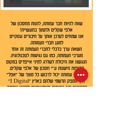
שווה להיות חבר עמותה, להנות מחסכון של
אלפי שקלים ולתמוך בתעשייה!
אנו שמחים לעדכן אותך על חיבורים עסקיים
למען חברי העמותה.
השאת ערך כלכלי לחברי העמותה זה אחד
מערכי העמותה, כמו גם נגישות לטכנולוגיה.
הנגשנו את היכולת לשדרג למיני אייפדים במקום
הקופות הישנות ע״י חסכון של אלפי שקלים.
כל חבר עמותה יכול לרכוש כל מוצר של ״אפל״
דרך הספק הרשמי שלהם בארץ "I Digital”
המחירים יהיו בהנחות משמעותיות לחברי עמותה.
*חשוב לציין שאת ההטבה יהיה ניתן לקבל רק
עם הצגה של חשבונית אישור חברות אחרונה
של של המסעדה.
למימוש ההטבה שלחו מייל עם החשבונית ושם
המסעדה ל:
drors@idigital.co.il‏